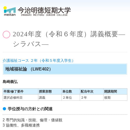
2024年度（令和６年度）講義概要―
シラバス―
介護福祉コース ２年（令和５年度入学生）
地域福祉論
（LWE402）
島崎義弘
卒業/修了要件
授業形態
単位数
配当年次
開講期間
選択必修科目
講義
２単位
２年
後期
学位授与の方針との関連
2 専門的知識・技能、倫理・価値観
3 協働性、多職種連携