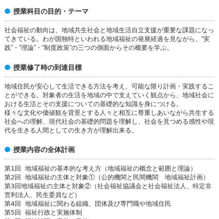
授業科目の目的・テーマ
社会福祉の動向は、地域共生社会と地域生活自立支援が重要な課題になっ
てきている。わが国独特といわれる地域福祉の発展経過を見ながら、“実
践”・“理論”・“制度政策”の三つの側面からその概要を学ぶ。
授業修了時の到達目標
地域住民が安心して生活できる方法を考え、可能な限り計画・実践するこ
とができる。対象者の生活を地域の中で支えていく観点から、地域社会に
おける生活とその支援についての基礎的な知識を身につける。
様々な文化や価値観を背景とする人々と相互に尊重しあいながら共生する
社会への理解、現代社会の基礎的問題を理解し、社会を見つめる感性や現
代を生きる人間としての生き方が理解出来る。
授業内容の全体計画
第1回 地域福祉の基本的な考え方（地域福祉の概念と範囲と理論）
第2回 地域福祉の主体と対象①（公的機関と民間機関 地域福祉計画）
第3回地域福祉の主体と対象②（社会福祉協議会と社会福祉法人、特定非
営利法人、民生委員など）
第4回 地域福祉に関わる組織、団体及び専門職や地域住民
第5回 福祉行政と実施体制