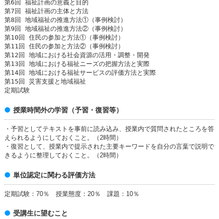
第6回 福祉計画の意義と目的
第7回 福祉計画の主体と方法
第8回 地域福祉の推進方法①（事例検討）
第9回 地域福祉の推進方法②（事例検討）
第10回 住民の参加と方法①（事例検討）
第11回 住民の参加と方法②（事例検討）
第12回 地域における社会資源の活用・調整・開発
第13回 地域における福祉ニーズの把握方法と実際
第14回 地域における福祉サービスの評価方法と実際
第15回 災害支援と地域福祉
定期試験
授業時間外の学習（予習・復習等）
・予習としてテキストを事前に読み込み、授業内で質問されたところを答
えられるようにしておくこと。（2時間）
・復習として、授業内で提示された主要キーワードを自分の言葉で説明で
きるように整理しておくこと。（2時間）
単位認定に関わる評価方法
定期試験：70％ 授業態度：20％ 課題：10％
受講生に望むこと