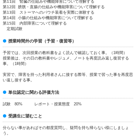
第11回 腎臓の仕組みや機能障害について理解する
第12回 膀胱・直腸の仕組みや機能障害について理解する
第13回 ストーマへのパウチ装着を実際に体験する
第14回 小腸の仕組みや機能障害について理解する
第15回 内部障害について理解する
定期試験
授業時間外の学習（予習・復習等）
予習では、次回授業の教科書をよく読んで確認しておく事。（1時間）
授業後は、その日の教科書やレジュメ、ノートを再度読み返し復習する
事。（1時間）
実習で、障害を持った利用者さんに接する際等、授業で習った事を再度思
い返し接する事。
単位認定に関わる評価方法
試験 80% レポート・授業態度 20%
受講生に望むこと
分らない事があればその都度質問し、疑問を持ち帰らない様にしましょ
う。