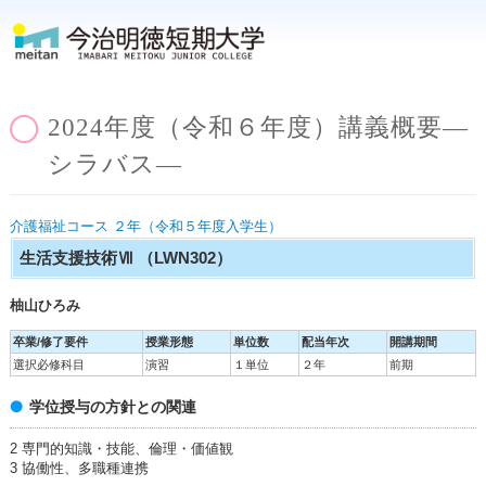
2024年度（令和６年度）講義概要―
シラバス―
介護福祉コース ２年（令和５年度入学生）
生活支援技術Ⅶ
（LWN302）
柚山ひろみ
卒業/修了要件
授業形態
単位数
配当年次
開講期間
選択必修科目
演習
１単位
２年
前期
学位授与の方針との関連
2 専門的知識・技能、倫理・価値観
3 協働性、多職種連携