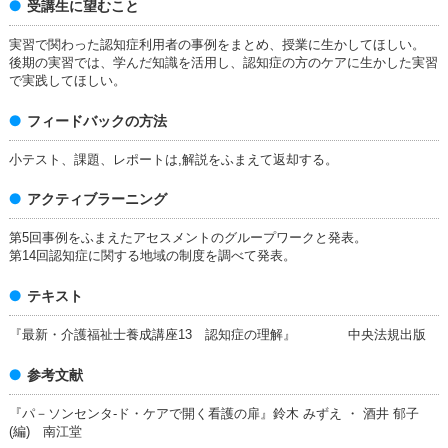
受講生に望むこと
実習で関わった認知症利用者の事例をまとめ、授業に生かしてほしい。
後期の実習では、学んだ知識を活用し、認知症の方のケアに生かした実習
で実践してほしい。
フィードバックの方法
小テスト、課題、レポートは,解説をふまえて返却する。
アクティブラーニング
第5回事例をふまえたアセスメントのグループワークと発表。
第14回認知症に関する地域の制度を調べて発表。
テキスト
『最新・介護福祉士養成講座13 認知症の理解』 中央法規出版
参考文献
『パ－ソンセンタ-ド・ケアで開く看護の扉』鈴木 みずえ ・ 酒井 郁子
(編) 南江堂