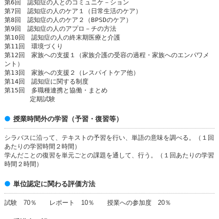
第6回 認知症の人とのコミュニケ－ション
第7回 認知症の人のケア１（日常生活のケア）
第8回 認知症の人のケア２（BPSDのケア）
第9回 認知症の人のアプロ－チの方法
第10回 認知症の人の終末期医療と介護
第11回 環境づくり
第12回 家族への支援１（家族介護の受容の過程・家族へのエンパワメ
ント）
第13回 家族への支援２（レスパイトケア他）
第14回 認知症に関する制度
第15回 多職種連携と協働・まとめ
定期試験
授業時間外の学習（予習・復習等）
シラバスに沿って、テキストの予習を行い、単語の意味を調べる。（１回
あたりの学習時間２時間）
学んだことの復習を単元ごとの課題を通して、行う。（１回あたりの学習
時間２時間）
単位認定に関わる評価方法
試験 70％ レポート 10％ 授業への参加度 20％