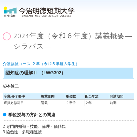
2024年度（令和６年度）講義概要―
シラバス―
介護福祉コース ２年（令和５年度入学生）
認知症の理解Ⅱ
（LWG302）
杉本詠二
卒業/修了要件
授業形態
単位数
配当年次
開講期間
選択必修科目
講義
２単位
２年
前期
学位授与の方針との関連
2 専門的知識・技能、倫理・価値観
3 協働性、多職種連携