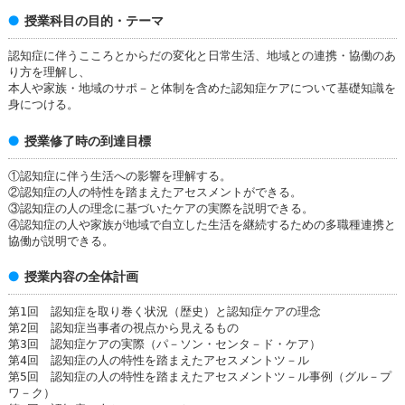
授業科目の目的・テーマ
認知症に伴うこころとからだの変化と日常生活、地域との連携・協働のあ
り方を理解し、
本人や家族・地域のサポ－と体制を含めた認知症ケアについて基礎知識を
身につける。
授業修了時の到達目標
①認知症に伴う生活への影響を理解する。
②認知症の人の特性を踏まえたアセスメントができる。
③認知症の人の理念に基づいたケアの実際を説明できる。
④認知症の人や家族が地域で自立した生活を継続するための多職種連携と
協働が説明できる。
授業内容の全体計画
第1回 認知症を取り巻く状況（歴史）と認知症ケアの理念
第2回 認知症当事者の視点から見えるもの
第3回 認知症ケアの実際（パ－ソン・センタ－ド・ケア）
第4回 認知症の人の特性を踏まえたアセスメントツ－ル
第5回 認知症の人の特性を踏まえたアセスメントツ－ル事例（グル－プ
ワ－ク）