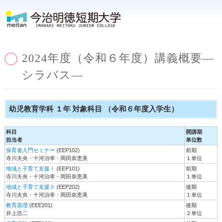
2024年度（令和６年度）講義概要―
シラバス―
幼児教育学科 １年 対象科目 （令和６年度入学生）
科目
開講期
担当者
単位数
保育者入門セミナー
(EEP102)
前期
寺川夫央・十河治幸・岡田奈恵美
１単位
地域と子育て支援Ⅰ
(EEP101)
前期
寺川夫央・十河治幸・岡田奈恵美
１単位
地域と子育て支援Ⅱ
(EEP202)
後期
寺川夫央・十河治幸・岡田奈恵美
１単位
教育原理
(EEE201)
後期
井上浩二
２単位