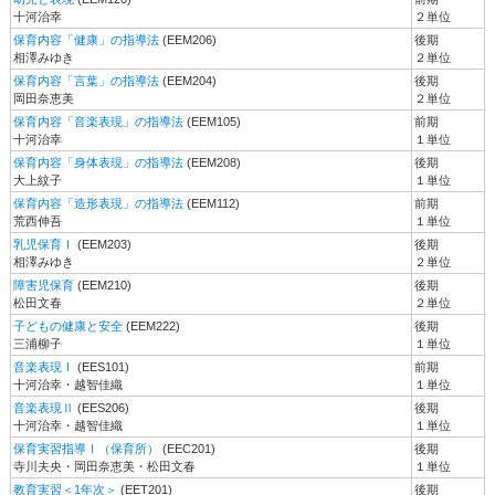
十河治幸
２単位
保育内容「健康」の指導法
(EEM206)
後期
相澤みゆき
２単位
保育内容「言葉」の指導法
(EEM204)
後期
岡田奈恵美
２単位
保育内容「音楽表現」の指導法
(EEM105)
前期
十河治幸
１単位
保育内容「身体表現」の指導法
(EEM208)
後期
大上紋子
１単位
保育内容「造形表現」の指導法
(EEM112)
前期
荒西伸吾
１単位
乳児保育Ⅰ
(EEM203)
後期
相澤みゆき
２単位
障害児保育
(EEM210)
後期
松田文春
２単位
子どもの健康と安全
(EEM222)
後期
三浦柳子
１単位
音楽表現Ⅰ
(EES101)
前期
十河治幸・越智佳織
１単位
音楽表現Ⅱ
(EES206)
後期
十河治幸・越智佳織
１単位
保育実習指導Ⅰ（保育所）
(EEC201)
後期
寺川夫央・岡田奈恵美・松田文春
１単位
教育実習＜1年次＞
(EET201)
後期