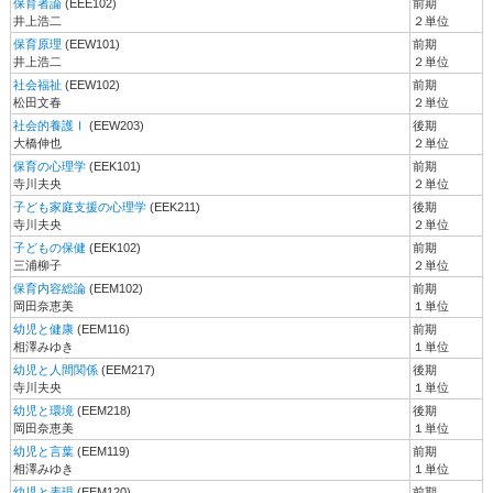
保育者論
(EEE102)
前期
井上浩二
２単位
保育原理
(EEW101)
前期
井上浩二
２単位
社会福祉
(EEW102)
前期
松田文春
２単位
社会的養護Ⅰ
(EEW203)
後期
大橋伸也
２単位
保育の心理学
(EEK101)
前期
寺川夫央
２単位
子ども家庭支援の心理学
(EEK211)
後期
寺川夫央
２単位
子どもの保健
(EEK102)
前期
三浦柳子
２単位
保育内容総論
(EEM102)
前期
岡田奈恵美
１単位
幼児と健康
(EEM116)
前期
相澤みゆき
１単位
幼児と人間関係
(EEM217)
後期
寺川夫央
１単位
幼児と環境
(EEM218)
後期
岡田奈恵美
１単位
幼児と言葉
(EEM119)
前期
相澤みゆき
１単位
幼児と表現
(EEM120)
前期