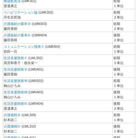
救急処置法
(LWK301)
前期
渡邉康之
１単位
リハビリテーション論
(LWK302)
前期
丹生谷哲哉
２単位
介護福祉の基本Ⅲ
(LWM303)
前期
藤田英樹
２単位
介護福祉の基本Ⅳ
(LWM404)
後期
藤田英樹
２単位
コミュニケーション技術Ⅱ
(LWB304)
前期
前田一呂
１単位
生活支援技術Ⅱ
(LWL302)
前期
髙宮和香子・徳永栄一
２単位
生活支援技術Ⅵ
(LWN401)
後期
藤田英樹
１単位
生活支援技術Ⅶ
(LWN302)
前期
柚山ひろみ
１単位
生活支援技術Ⅷ
(LWN403)
後期
柚山ひろみ
１単位
生活支援技術Ⅸ
(LWN404)
後期
渡邉康之
２単位
介護過程Ⅲ
(LWL309)
前期
杉本詠二
１単位
介護過程Ⅳ
(LWL310)
後期
杉本詠二
１単位
介護過程Ⅴ
(LWL411)
後期