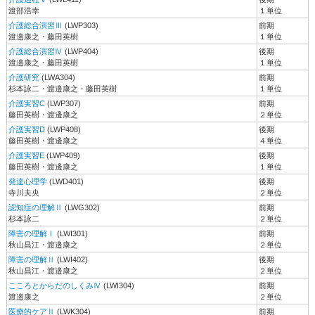
渡部浩幸
１単位
介護総合演習Ⅲ
(LWP303)
前期
渡邉康之・藤田英樹
１単位
介護総合演習Ⅳ
(LWP404)
後期
渡邉康之・藤田英樹
１単位
介護研究
(LWA304)
前期
杉本詠二・渡邉康之・藤田英樹
１単位
介護実習C
(LWP307)
前期
藤田英樹・渡邊康之
２単位
介護実習D
(LWP408)
後期
藤田英樹・渡邊康之
４単位
介護実習E
(LWP409)
後期
藤田英樹・渡邊康之
１単位
発達心理学
(LWD401)
後期
寺川夫央
２単位
認知症の理解Ⅱ
(LWG302)
前期
杉本詠二
２単位
障害の理解Ⅰ
(LWI301)
前期
秋山昌江・渡邉康之
２単位
障害の理解Ⅱ
(LWI402)
後期
秋山昌江・渡邉康之
２単位
こころとからだのしくみⅣ
(LWI304)
前期
渡邉康之
２単位
医療的ケアⅡ
(LWK304)
前期