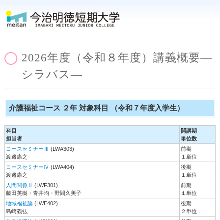
2026年度（令和８年度）講義概要―
シラバス―
介護福祉コース ２年 対象科目 （令和７年度入学生）
科目
開講期
担当者
単位数
コースセミナーⅢ
(LWA303)
前期
渡邉康之
１単位
コースセミナーⅣ
(LWA404)
後期
渡邉康之
１単位
人間関係Ⅱ
(LWF301)
前期
藤田英樹・青井均・野間久美子
１単位
地域福祉論
(LWE402)
後期
島崎義弘
２単位