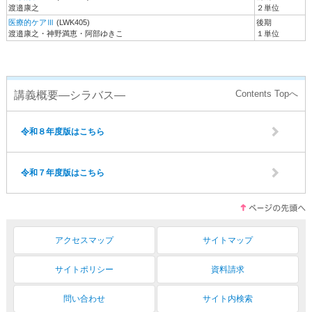
渡邉康之
２単位
医療的ケアⅢ
(LWK405)
後期
渡邉康之・神野満恵・阿部ゆきこ
１単位
講義概要―シラバス―
令和８年度版はこちら
令和７年度版はこちら
アクセスマップ
サイトマップ
サイトポリシー
資料請求
問い合わせ
サイト内検索