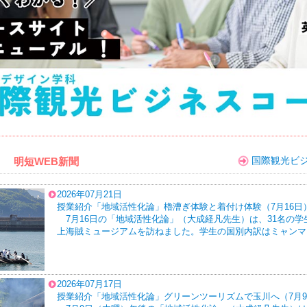
s！ 明短WEB新聞
国際観光ビ
2026年07月21日
授業紹介「地域活性化論」櫓漕ぎ体験と着付け体験（7月16日
7月16日の「地域活性化論」（大成経凡先生）は、31名の
上海賊ミュージアムを訪ねました。学生の国別内訳はミャンマー2
2026年07月17日
授業紹介「地域活性化論」グリーンツーリズムで玉川へ（7月