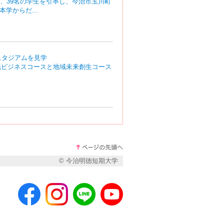
、39名の学生を引率し、今治市玉川町
学からだ...
スタジアムを見学
光ビジネスコースと地域未来創生コース
© 今治明徳短期大学