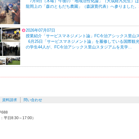
7月9日（木曜）午後の「地域活性化論」（大成経凡先生）は
龍岡上の「森のともだち農園」（森譲寛代表）へ参りました。本
2026年07月07日
授業紹介「サービスマネジメント論」FC今治アシックス里山
6月25日「サービスマネジメント論」を履修している国際観
の学生44人が、FC今治アシックス里山スタジアムを見学...
資料請求
問い合わせ
688
間：平日8:30～17:00）