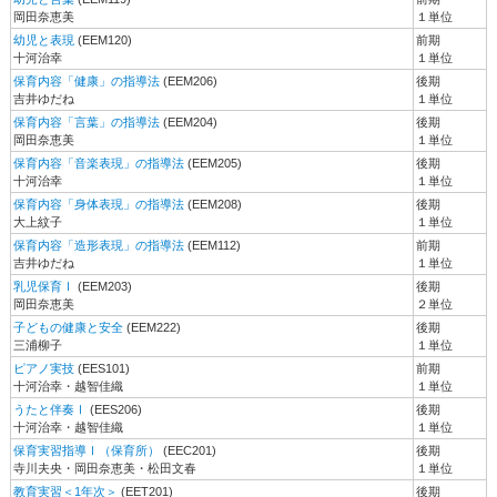
岡田奈恵美
１単位
幼児と表現
(EEM120)
前期
十河治幸
１単位
保育内容「健康」の指導法
(EEM206)
後期
吉井ゆだね
１単位
保育内容「言葉」の指導法
(EEM204)
後期
岡田奈恵美
１単位
保育内容「音楽表現」の指導法
(EEM205)
後期
十河治幸
１単位
保育内容「身体表現」の指導法
(EEM208)
後期
大上紋子
１単位
保育内容「造形表現」の指導法
(EEM112)
前期
吉井ゆだね
１単位
乳児保育Ⅰ
(EEM203)
後期
岡田奈恵美
２単位
子どもの健康と安全
(EEM222)
後期
三浦柳子
１単位
ピアノ実技
(EES101)
前期
十河治幸・越智佳織
１単位
うたと伴奏Ⅰ
(EES206)
後期
十河治幸・越智佳織
１単位
保育実習指導Ⅰ（保育所）
(EEC201)
後期
寺川夫央・岡田奈恵美・松田文春
１単位
教育実習＜1年次＞
(EET201)
後期