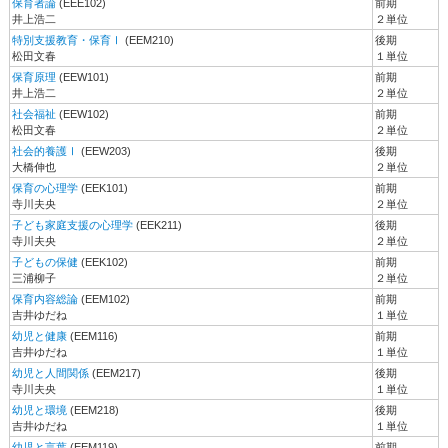
保育者論
(EEE102)
前期
井上浩二
２単位
特別支援教育・保育Ⅰ
(EEM210)
後期
松田文春
１単位
保育原理
(EEW101)
前期
井上浩二
２単位
社会福祉
(EEW102)
前期
松田文春
２単位
社会的養護Ⅰ
(EEW203)
後期
大橋伸也
２単位
保育の心理学
(EEK101)
前期
寺川夫央
２単位
子ども家庭支援の心理学
(EEK211)
後期
寺川夫央
２単位
子どもの保健
(EEK102)
前期
三浦柳子
２単位
保育内容総論
(EEM102)
前期
吉井ゆだね
１単位
幼児と健康
(EEM116)
前期
吉井ゆだね
１単位
幼児と人間関係
(EEM217)
後期
寺川夫央
１単位
幼児と環境
(EEM218)
後期
吉井ゆだね
１単位
幼児と言葉
(EEM119)
前期