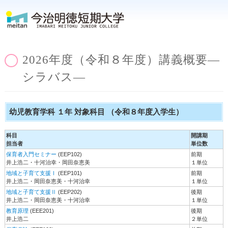
2026年度（令和８年度）講義概要―
シラバス―
幼児教育学科 １年 対象科目 （令和８年度入学生）
科目
開講期
担当者
単位数
保育者入門セミナー
(EEP102)
前期
井上浩二・十河治幸・岡田奈恵美
１単位
地域と子育て支援Ⅰ
(EEP101)
前期
井上浩二・岡田奈恵美・十河治幸
１単位
地域と子育て支援Ⅱ
(EEP202)
後期
井上浩二・岡田奈恵美・十河治幸
１単位
教育原理
(EEE201)
後期
井上浩二
２単位