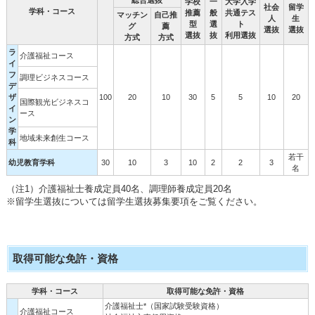
学校
一
大学入学
社会
留学
学科・コース
推薦
般
共通テス
マッチン
自己推
人
生
型
選
ト
グ
薦
選抜
選抜
選抜
抜
利用選抜
方式
方式
ラ
介護福祉コース
イ
フ
調理ビジネスコース
デ
ザ
100
20
10
30
5
5
10
20
国際観光ビジネスコ
イ
ース
ン
学
地域未来創生コース
科
若干
幼児教育学科
30
10
3
10
2
2
3
名
（注1）介護福祉士養成定員40名、調理師養成定員20名
※留学生選抜については留学生選抜募集要項をご覧ください。
取得可能な免許・資格
学科・コース
取得可能な免許・資格
介護福祉士*（国家試験受験資格）
介護福祉コース