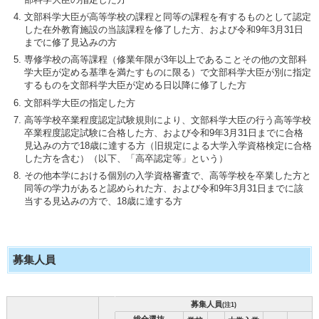
文部科学大臣が高等学校の課程と同等の課程を有するものとして認定
した在外教育施設の当該課程を修了した方、および令和9年3月31日
までに修了見込みの方
専修学校の高等課程（修業年限が3年以上であることその他の文部科
学大臣が定める基準を満たすものに限る）で文部科学大臣が別に指定
するものを文部科学大臣が定める日以降に修了した方
文部科学大臣の指定した方
高等学校卒業程度認定試験規則により、文部科学大臣の行う高等学校
卒業程度認定試験に合格した方、および令和9年3月31日までに合格
見込みの方で18歳に達する方（旧規定による大学入学資格検定に合格
した方を含む）（以下、「高卒認定等」という）
その他本学における個別の入学資格審査で、高等学校を卒業した方と
同等の学力があると認められた方、および令和9年3月31日までに該
当する見込みの方で、18歳に達する方
募集人員
募集人員
(注1)
総合選抜