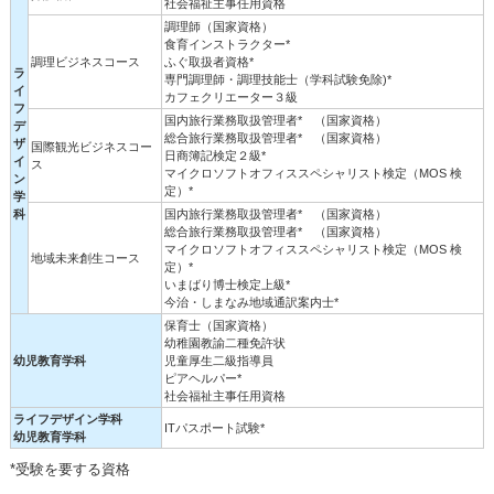
社会福祉主事任用資格
調理師（国家資格）
食育インストラクター*
調理ビジネスコース
ふぐ取扱者資格*
ラ
専門調理師・調理技能士（学科試験免除)*
イ
カフェクリエーター３級
フ
国内旅行業務取扱管理者* （国家資格）
デ
総合旅行業務取扱管理者* （国家資格）
ザ
国際観光ビジネスコー
日商簿記検定２級*
イ
ス
マイクロソフトオフィススペシャリスト検定（MOS 検
ン
定）*
学
科
国内旅行業務取扱管理者* （国家資格）
総合旅行業務取扱管理者* （国家資格）
マイクロソフトオフィススペシャリスト検定（MOS 検
地域未来創生コース
定）*
いまばり博士検定上級*
今治・しまなみ地域通訳案内士*
保育士（国家資格）
幼稚園教諭二種免許状
幼児教育学科
児童厚生二級指導員
ピアヘルパー*
社会福祉主事任用資格
ライフデザイン学科
ITパスポート試験*
幼児教育学科
*受験を要する資格