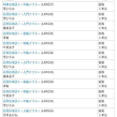
時事日本語Ⅱ＜中級クラス＞
(LKR217)
後期
菅ひろみ
１単位
応用日本語Ⅰ＜入門クラス＞
(LKR118)
前期
菅ひろみ
１単位
応用日本語Ⅰ＜入門クラス＞
(LKR118)
前期
藤倉晶子
１単位
応用日本語Ⅰ＜初級クラス＞
(LKR118)
前期
韋敏
１単位
応用日本語Ⅰ＜初級クラス＞
(LKR118)
前期
牛尾佳子
１単位
応用日本語Ⅰ＜中級クラス＞
(LKR118)
前期
菅ひろみ
１単位
応用日本語Ⅱ＜入門クラス＞
(LKR219)
後期
菅ひろみ
１単位
応用日本語Ⅱ＜入門クラス＞
(LKR219)
後期
藤倉晶子
１単位
応用日本語Ⅱ＜初級クラス＞
(LKR219)
後期
韋敏
１単位
応用日本語Ⅱ＜初級クラス＞
(LKR219)
後期
牛尾佳子
１単位
応用日本語Ⅱ＜中級クラス＞
(LKR219)
後期
菅ひろみ
１単位
応用日本語Ⅱ＜上級クラス＞
(LKR215)
後期
宮本あかね
１単位