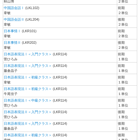
秋山博
２単位
中国語会話Ⅰ
(LKL102)
前期
韋敏
２単位
中国語会話Ⅱ
(LKL204)
後期
韋敏
２単位
日本事情Ⅰ
(LKR101)
前期
韋敏
２単位
日本事情Ⅱ
(LKR202)
後期
韋敏
２単位
日本語表現法Ⅰ＜入門クラス＞
(LKR114)
前期
菅ひろみ
１単位
日本語表現法Ⅰ＜入門クラス＞
(LKR114)
前期
藤倉晶子
１単位
日本語表現法Ⅰ＜初級クラス＞
(LKR114)
前期
韋敏
１単位
日本語表現法Ⅰ＜初級クラス＞
(LKR114)
前期
牛尾佳子
１単位
日本語表現法Ⅰ＜中級クラス＞
(LKR114)
前期
菅ひろみ
１単位
日本語表現法Ⅱ＜入門クラス＞
(LKR114)
後期
菅ひろみ
１単位
日本語表現法Ⅱ＜入門クラス＞
(LKR114)
後期
藤倉晶子
１単位
日本語表現法Ⅱ＜初級クラス＞
(LKR114)
後期